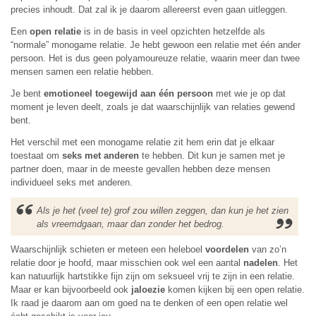
precies inhoudt. Dat zal ik je daarom allereerst even gaan uitleggen.
Een
open relatie
is in de basis in veel opzichten hetzelfde als
“normale” monogame relatie. Je hebt gewoon een relatie met één ander
persoon. Het is dus geen polyamoureuze relatie, waarin meer dan twee
mensen samen een relatie hebben.
Je bent
emotioneel toegewijd
aan één persoon
met wie je op dat
moment je leven deelt, zoals je dat waarschijnlijk van relaties gewend
bent.
Het verschil met een monogame relatie zit hem erin dat je elkaar
toestaat om
seks met anderen
te hebben. Dit kun je samen met je
partner doen, maar in de meeste gevallen hebben deze mensen
individueel seks met anderen.
Als je het (veel te) grof zou willen zeggen, dan kun je het zien
als vreemdgaan, maar dan zonder het bedrog.
Waarschijnlijk schieten er meteen een heleboel
voordelen
van zo’n
relatie door je hoofd, maar misschien ook wel een aantal
nadelen
. Het
kan natuurlijk hartstikke fijn zijn om seksueel vrij te zijn in een relatie.
Maar er kan bijvoorbeeld ook
jaloezie
komen kijken bij een open relatie.
Ik raad je daarom aan om goed na te denken of een open relatie wel