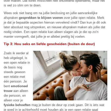
over maken. Dat klinkt misschien niet ontzettend opwindend, maar het
is wel zo slim om te doen.
Wees ook niet bang om na jullie beslissing en jullie aanvankelijke
afspraken
gesprekken te blijven voeren
over jullie open relatie. Merk
je dat je bepaalde aspecten hiervan vervelend vindt? Dan kun je dit ook
later absoluut nog uitspreken, en nieuwe afspraken maken als jullie dat
nodig vinden. Een open relatie kan alleen slagen als je die op zo’n
manier vormgeeft, dat jullie je er allebei prettig bij voelen.
Tip 3: Hou seks en liefde gescheiden (buiten de deur)
Zoals ik eerder al
heb uitgelegd, is
een open relatie in
de basis nog
steeds gewoon
een relatie met
één persoon. Je
bent
emotioneel
trouw
aan alleen
die persoon, en
alleen voor je
fysieke behoeften
mag je buiten de deur op zoek gaan. Dit is iets wat
je goed in je achterhoofd moet houden als je een open relatie gaat