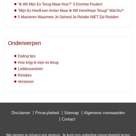
“Ik Wil Mijn Ex Terug Maar Hoe?” 3 Domme Fouten!
“Mijn Ex Heeft een Ander Maar Ik Wil Hem/Haar Terug!” Wat Nu?
5 Manieren Waarmee Je Geheid Je Relatie NIET Zal Redden
Onderwerpen
Dating tips
Hoe krijg ik mijn ex terug
Liefdesverdriet
Relaties
Versieren
Disclaimer
Privacybeleid
Sitemap
Algemene voorwaarden
Contact
We nemen je privacy erg serieus. Je kunt ons volledige privacybeleid lezen