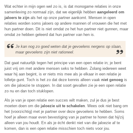
Wat echter in mijn ogen wel zo is, is dat monogame relaties in onze
samenleving zo normaal zijn, dat we eigenlijk hebben
aangeleerd om
jaloers te zijn
als het op onze partner aankomt. Mensen in open
relaties worden soms jaloers op andere mannen of vrouwen die het met
hun partner doen. Dit is niet omdat ze het hun partner niet gunnen, maar
omdat ze hebben geleerd dat hun partner van hen is.
Je kan nog zo goed weten dat je gevoelens nergens op slaan,
maar gevoelens zijn niet rationeel.
Dat gaat natuurlijk tegen het principe van een open relatie in; je bent
juist vrij om met andere mensen seks te hebben. Zolang iedereen weet
waar hij aan begint, is er niets mis mee als je elkaar in een relatie je
lolletje gunt. Toch is het zo dat deze kennis alleen vaak
niet genoeg
is
om die jaloezie te stoppen. In dat soort gevallen zie je een open relatie
zo nu en dan toch stuklopen.
Als je van je open relatie een succes wilt maken, zul je dus je best
moeten doen om die
jaloezie uit te schakelen
. Wees ook niet bang om
het (voorzichtig) met je partner over deze gevoelens te hebben. Soms
hoef je alleen maar even bevestiging van je partner te horen dat hij/zij
alleen van jou houdt. En als je écht denkt niet van die jaloezie af te
komen, dan is een open relatie misschien toch niets voor jou.