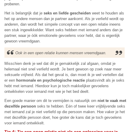
proberen.
Het is belangrijk dat je
seks en liefde gescheiden
weet te houden als
het op andere mensen dan je partner aankomt. Als je verliefd wordt op
anderen, dan wordt het simpele concept van een open relatie ineens
een stuk ingewikkelder. Want seks hebben met iemand anders dan je
partner, waar je óók emotionele gevoelens voor hebt, dat is eigenlijk
gewoon vreemdgaan.
Ook in een open relatie kunnen mensen vreemdgaan.
Misschien denk je wel dat dit je gemakkelijk zal afgaan, omdat je
helemaal niet snel verliefd wordt. Je bent gewoon op zoek naar meer
seksuele vrijheid. Als dat het geval is, dan moet ik je wel vertellen dat
er een
hormonale en psychologische reactie
plaatsvindt als je seks
hebt met iemand. Hierdoor kun je toch makkelijker gevoelens
ontwikkelen voor iemand met wie je het bed deelt.
Een goede manier om dit te vermijden is natuurlijk om
niet te vaak met
dezelfde persoon
seks te hebben. Eén of twee keer vrijblijvende seks
met iemand zal je niet verliefd op die persoon maken. Hoe vaker je het
met dezelfde persoon doet, hoe groter de kans dat je toch gevoelens
voor iemand ontwikkelt.
Tip 4: Zie een open relatie niet als een oplossing voor je