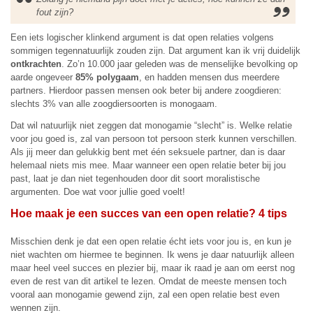
fout zijn?
Een iets logischer klinkend argument is dat open relaties volgens
sommigen tegennatuurlijk zouden zijn. Dat argument kan ik vrij duidelijk
ontkrachten
. Zo’n 10.000 jaar geleden was de menselijke bevolking op
aarde ongeveer
85% polygaam
, en hadden mensen dus meerdere
partners. Hierdoor passen mensen ook beter bij andere zoogdieren:
slechts 3% van alle zoogdiersoorten is monogaam.
Dat wil natuurlijk niet zeggen dat monogamie “slecht” is. Welke relatie
voor jou goed is, zal van persoon tot persoon sterk kunnen verschillen.
Als jij meer dan gelukkig bent met één seksuele partner, dan is daar
helemaal niets mis mee. Maar wanneer een open relatie beter bij jou
past, laat je dan niet tegenhouden door dit soort moralistische
argumenten. Doe wat voor jullie goed voelt!
Hoe maak je een succes van een open relatie? 4 tips
Misschien denk je dat een open relatie écht iets voor jou is, en kun je
niet wachten om hiermee te beginnen. Ik wens je daar natuurlijk alleen
maar heel veel succes en plezier bij, maar ik raad je aan om eerst nog
even de rest van dit artikel te lezen. Omdat de meeste mensen toch
vooral aan monogamie gewend zijn, zal een open relatie best even
wennen zijn.