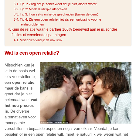
Tip 1: Zorg dat je zeker weet dat je niet jaloers wordt
Tip 2: Maak duidelijke afspraken
Tip 3: Hou seks en liefde gescheiden (buiten de deur)
Tip 4: Zie een open relatie niet als een oplossing voor je
relatieproblemen
Krijg de relatie waar je partner 100% toegewijd aan je is, zonder
fricties of vervelende spanningen
Misschien vind je dit ook leuk:
Wat is een open relatie?
Misschien kun je
je in de basis wel
iets voorstellen bij
een
open relatie
,
maar de kans is
groot dat je niet
helemaal weet
wat
het nou precies
is
. De diverse
alternatieven voor
monogamie
verschillen in bepaalde aspecten nogal van elkaar. Voordat je kan
bepalen of je een open relatie wilt, moet je natuurlijk wel weten wat het