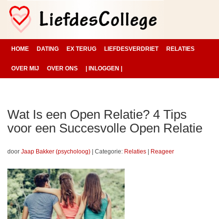
HOME
DATING
EX TERUG
LIEFDESVERDRIET
RELATIES
OVER MIJ
OVER ONS
| INLOGGEN |
Wat Is een Open Relatie? 4 Tips
voor een Succesvolle Open Relatie
door
Jaap Bakker (psycholoog)
|
Categorie:
Relaties
|
Reageer