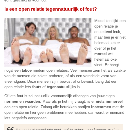
écht geschikt is voor jou.
Is een open relatie tegennatuurlijk of fout?
Misschien lijkt een
open relatie je
ontzettend leuk,
maar ben je er niet
helemaal zeker
over of je het
moreel
wel
helemaal oké
vindt. Er hangt
nogal een
taboe
rondom open relaties. Veel mensen zien het als zwakte
van de mensen die zoiets proberen, of als een veredelde vorm van
vreemdgaan. Deze mensen zijn, bewust of onbewust, bang dat een
open relatie iets
fouts
of
tegennatuurlijks
is.
Of iets fout is zal natuurlijk voornamelijk afhangen van jouw eigen
normen en waarden
. Maar als je het mij vraagt, is er
niets immoreel
aan een open relatie. Zolang alle betrokken partijen
instemmen
met de
open relatie en hier geen problemen mee hebben, dan wordt er niemand
iets negatiefs aangedaan.
Zolang je niemand pijn doet met je acties, hoe kunnen ze dan