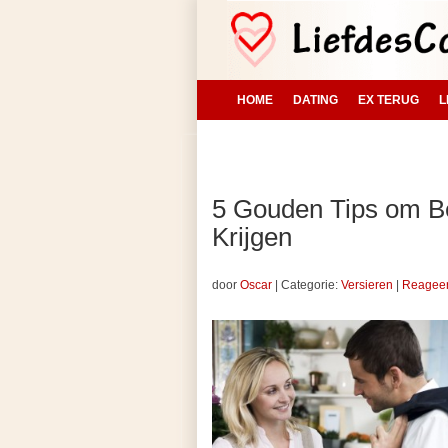
HOME
DATING
EX TERUG
L
5 Gouden Tips om Bet
Krijgen
door
Oscar
|
Categorie:
Versieren
|
Reagee