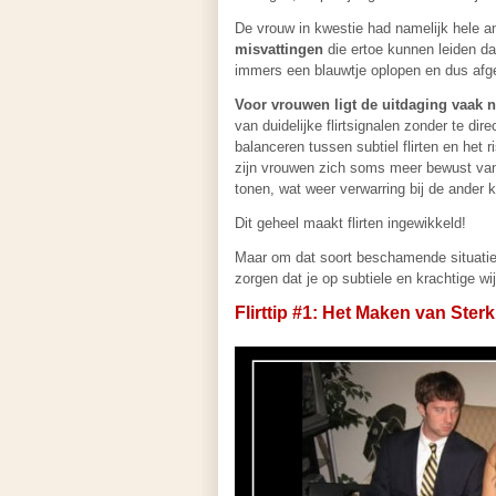
De vrouw in kwestie had namelijk hele an
misvattingen
die ertoe kunnen leiden d
immers een blauwtje oplopen en dus af
Voor vrouwen ligt de uitdaging vaak n
van duidelijke flirtsignalen zonder te di
balanceren tussen subtiel flirten en het
zijn vrouwen zich soms meer bewust van s
tonen, wat weer verwarring bij de ander
Dit geheel maakt flirten ingewikkeld!
Maar om dat soort beschamende situaties 
zorgen dat je op subtiele en krachtige w
Flirttip #1: Het Maken van Ste