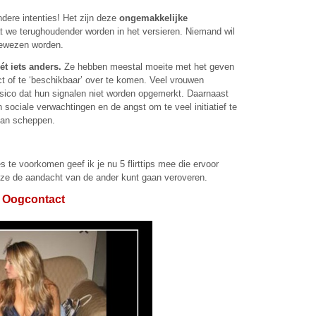
dere intenties! Het zijn deze
ongemakkelijke
at we terughoudender worden in het versieren. Niemand wil
gewezen worden.
ét iets anders.
Ze hebben meestal moeite met het geven
rect of te ‘beschikbaar’ over te komen. Veel vrouwen
 risico dat hun signalen niet worden opgemerkt. Daarnaast
ociale verwachtingen en de angst om te veel initiatief te
 kan scheppen.
te voorkomen geef ik je nu 5 flirttips mee die ervoor
ijze de aandacht van de ander kunt gaan veroveren.
rk Oogcontact