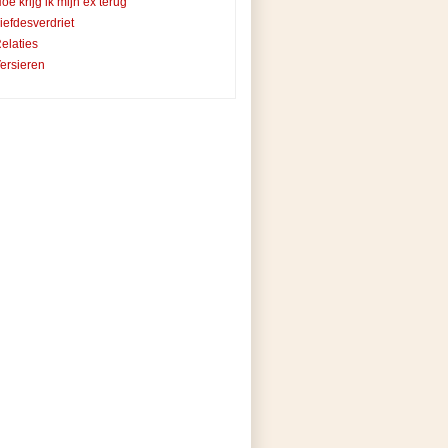
oe krijg ik mijn ex terug
iefdesverdriet
elaties
ersieren