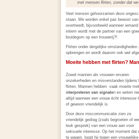
met mensen flirten, zonder dat we
Veel mensen gehoorzamen deze ongeschrev
staan. We worden enkel pas bewust van
overtreedt, bijvoorbeeld wanneer iemand 
intiem wordt met de partner van een goede
bruidegom op een trouwerij?!
Flirten onder dergelijke omstandigheden
opbrengen en wordt daarom ook wel afge
Moeite hebben met flirten? Ma
Zowel mannen als vrouwen ervaren
onzekerheden en misverstanden tijdens 
flirten. Mannen hebben vaak moeite met
i
nterpreteren van signale
n en weten nie
altijd wanneer een vrouw écht interesse 
of gewoon vriendelijk is.
Door deze miscommunicatie zien ze
vriendelijk gedrag (zoals begroeten of ee
leuk gesprek) van een vrouw aan voor
seksuele interesse. Op het moment dat ee
te wagen, loopt hij tegen een vrouwelijke