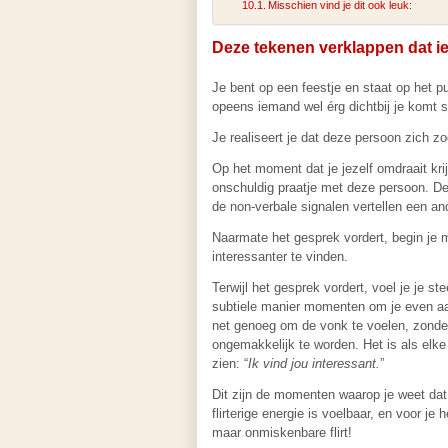
Misschien vind je dit ook leuk:
Deze tekenen verklappen dat ie
Je bent op een feestje en staat op het p
opeens iemand wel érg dichtbij je komt s
Je realiseert je dat deze persoon zich 
Op het moment dat je jezelf omdraait kri
onschuldig praatje met deze persoon. De 
de non-verbale signalen vertellen een an
Naarmate het gesprek vordert, begin je 
interessanter te vinden.
Terwijl het gesprek vordert, voel je je 
subtiele manier momenten om je even a
net genoeg om de vonk te voelen, zonder o
ongemakkelijk te worden. Het is als elke
zien: “
Ik vind jou interessant.
”
Dit zijn de momenten waarop je weet dat
flirterige energie is voelbaar, en voor j
maar onmiskenbare flirt!