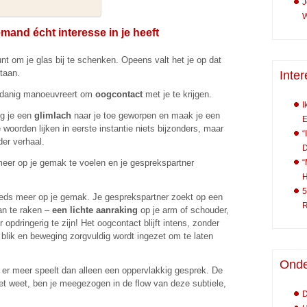
J
W
mand écht interesse in je heeft
unt om je glas bij te schenken. Opeens valt het je op dat
taan.
Inter
zodanig manoeuvreert om
oogcontact
met je te krijgen.
I
jg je een
glimlach
naar je toe geworpen en maak je een
E
woorden lijken in eerste instantie niets bijzonders, maar
“
der verhaal.
“
meer op je gemak te voelen en je gesprekspartner
H
5
steeds meer op je gemak. Je gesprekspartner zoekt op een
R
an te raken –
een lichte aanraking
op je arm of schouder,
pdringerig te zijn! Het oogcontact blijft intens, zonder
 blik en beweging zorgvuldig wordt ingezet om te laten
Onde
 er meer speelt dan alleen een oppervlakkig gesprek. De
e het weet, ben je meegezogen in de flow van deze subtiele,
D