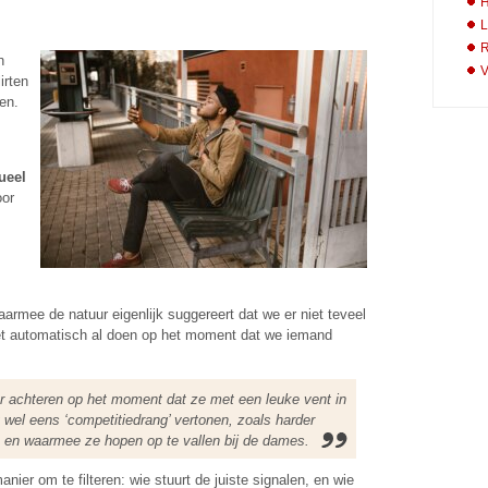
H
L
R
n
V
irten
en.
ueel
oor
aarmee de natuur eigenlijk suggereert dat we er niet teveel
et automatisch al doen op het moment dat we iemand
r achteren op het moment dat ze met een leuke vent in
 wel eens ‘competitiedrang’ vertonen, zoals harder
n, en waarmee ze hopen op te vallen bij de dames.
nier om te filteren: wie stuurt de juiste signalen, en wie