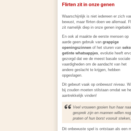
Flirten zit in onze genen
Waarschijnlijk is niet iedereen er zich va
bewust, maar flirten doen we allemaal. Fl
zit namelijk diep in onze genen ingebakk
En ook al maakte de eerste mensen op
aarde geen gebruik van
grappige
openingszinnen
of het sturen van
seks
getinte whatsappjes
, evolutie heeft erv
gezorgd dat we de meest basale sociale
vaardigheden om de aandacht van het
andere geslacht te krijgen, hebben
opgeslagen.
Dit gebeurt vaak op
onbewust niveau
. W
bij zouden moeten stilstaan omdat we h
aantrekkelijk vinden!
Veel vrouwen gooien hun haar naa
gesprek zijn en mannen willen nog
praten of hun borst vooruit steke
Dit onbewuste spel is ontstaan als een ma