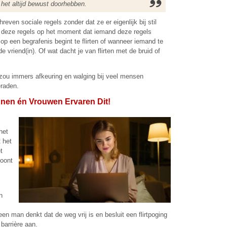
 het altijd bewust doorhebben.
en sociale regels zonder dat ze er eigenlijk bij stil
 deze regels op het moment dat iemand deze regels
op een begrafenis begint te flirten of wanneer iemand te
 vriend(in). Of wat dacht je van flirten met de bruid of
 zou immers afkeuring en walging bij veel mensen
raden.
nnen én Vrouwen Ervaren Dit!
het
 het
t
toont
n
n man denkt dat de weg vrij is en besluit een flirtpoging
 barrière aan.