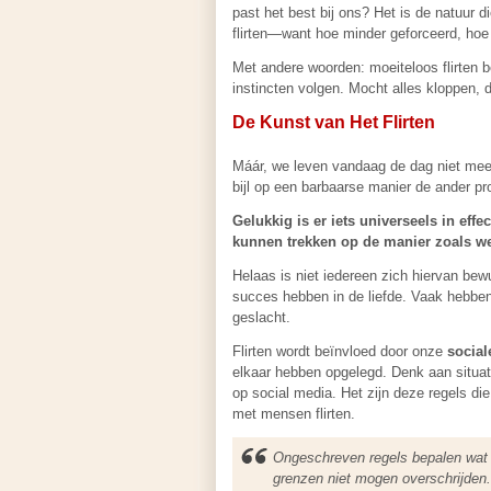
past het best bij ons? Het is de natuur di
flirten—want hoe minder geforceerd, hoe 
Met andere woorden: moeiteloos flirten 
instincten volgen. Mocht alles kloppen, 
De Kunst van Het Flirten
Máár, we leven vandaag de dag niet meer
bijl op een barbaarse manier de ander pr
Gelukkig is er iets universeels in effe
kunnen trekken op de manier zoals we 
Helaas is niet iedereen zich hiervan bew
succes hebben in de liefde. Vaak hebben
geslacht.
Flirten wordt beïnvloed door onze
social
elkaar hebben opgelegd. Denk aan situaties
op social media. Het zijn deze regels d
met mensen flirten.
Ongeschreven regels bepalen wat 
grenzen niet mogen overschrijden.