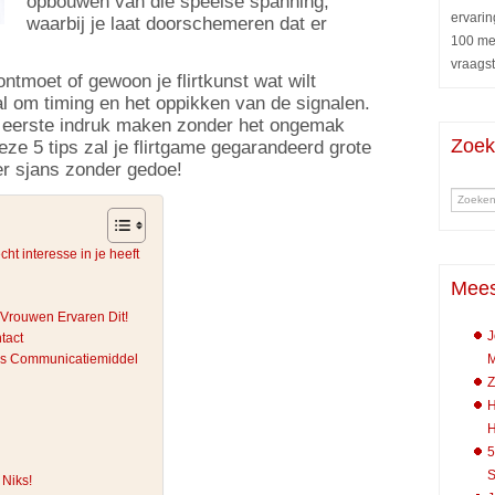
opbouwen van die speelse spanning,
ervarin
waarbij je laat doorschemeren dat er
100 me
vraags
ntmoet of gewoon je flirtkunst wat wilt
al om timing en het oppikken van de signalen.
e eerste indruk maken zonder het ongemak
Zoe
eze 5 tips zal je flirtgame gegarandeerd grote
r sjans zonder gedoe!
t interesse in je heeft
Mees
 Vrouwen Ervaren Dit!
J
tact
M
 als Communicatiemiddel
Z
H
5
S
 Niks!