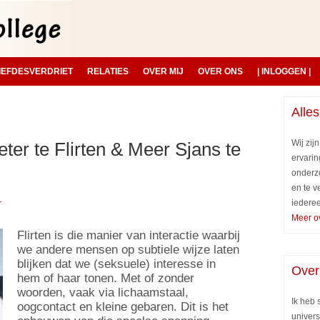
IEFDESVERDRIET
RELATIES
OVER MIJ
OVER ONS
| INLOGGEN |
Alles
Wij zij
er te Flirten & Meer Sjans te
ervarin
onderz
en te v
iederee
r
Meer o
Flirten is die manier van interactie waarbij
we andere mensen op subtiele wijze laten
blijken dat we (seksuele) interesse in
Over
hem of haar tonen. Met of zonder
woorden, vaak via lichaamstaal,
Ik heb
oogcontact en kleine gebaren. Dit is het
univers