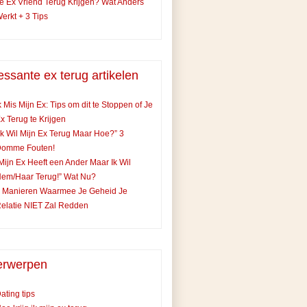
e Ex Vriend Terug Krijgen? Wat Anders
erkt + 3 Tips
essante ex terug artikelen
k Mis Mijn Ex: Tips om dit te Stoppen of Je
x Terug te Krijgen
Ik Wil Mijn Ex Terug Maar Hoe?” 3
Domme Fouten!
Mijn Ex Heeft een Ander Maar Ik Wil
em/Haar Terug!” Wat Nu?
 Manieren Waarmee Je Geheid Je
elatie NIET Zal Redden
rwerpen
ating tips