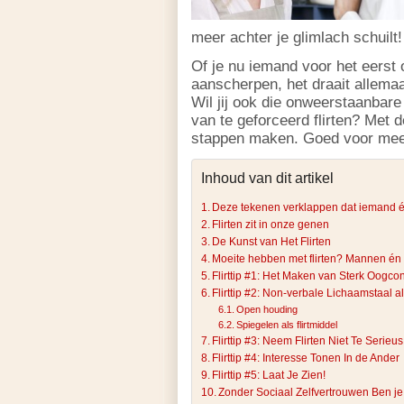
meer achter je glimlach schuilt!
Of je nu iemand voor het eerst o
aanscherpen, het draait allema
Wil jij ook die onweerstaanbar
van te geforceerd flirten? Met d
stappen maken. Goed voor mee
Inhoud van dit artikel
Deze tekenen verklappen dat iemand éch
Flirten zit in onze genen
De Kunst van Het Flirten
Moeite hebben met flirten? Mannen én
Flirttip #1: Het Maken van Sterk Oogcon
Flirttip #2: Non-verbale Lichaamstaal
Open houding
Spiegelen als flirtmiddel
Flirttip #3: Neem Flirten Niet Te Serieus
Flirttip #4: Interesse Tonen In de Ander
Flirttip #5: Laat Je Zien!
Zonder Sociaal Zelfvertrouwen Ben je