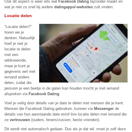
Ook dit aspect is weer iets wat
Facebook Dating
bijzonder maakt en
wat je niet zo snel bij andere
datingapps/-websites
zult vinden.
Locatie delen
“Locatie delen?”
horen we je
denken. Natuurlijk
hoef je niet je
locatie te delen
met een
wildvreemde,
maar je kunt je
gegevens wel met
iemand anders
delen, zodat die
persoon je een beetje in de gaten kan houden mocht je met iemand
afspreken via
Facebook Dating
.
Voel je veilig door details van je date te delen met mensen die je kent.
Mensen die Facebook Dating gebruiken, kunnen via
Messenger
de
details van hun aanstaande date en/of live locatie delen met iemand die
ze
vertrouwen
(ouders, broers/zussen, beste vrienden).
Dit wordt niet automatisch gedaan. Dus als je dat wil, moet je zelf deze