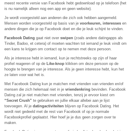
meest recente versie van Facebook hebt gedownload op je telefoon (het
is nu namelijk alleen nog een app en geen website).
Je wordt voorgesteld aan anderen die zich ook hebben aangemeld.
Mensen worden voorgesteld op basis van je
voorkeuren, interesses
en
andere dingen die je op Facebook doet en die je leuk schijnt te vinden.
Facebook Dating
gaat niet over
swipen
(zoals andere datingapps als
Tinder, Badoo, et cetera) of moeten wachten tot iemand je leuk vindt om
een kans te krijgen om contact op te nemen met deze persoon.
Als je interesse hebt in iemand, kun je rechtstreeks op zijn of haar
profiel reageren of op de
Like-knop
klikken om deze persoon op de
hoogte te brengen van je interesse. Als je geen interesse hebt, kun het
ze laten voor wat het is.
Met Facebook Dating kun je matchen met vrienden van vrienden en/of
mensen die zich helemaal niet in je
vriendenkring
bevinden. Facebook
Dating zal je niet matchen met vrienden, tenzij je ervoor kiest om
“Secret Crush”
te gebruiken en jullie elkaar allebei aan je lijst
toevoegen. Al je
datingactiviteiten
blijven op Facebook Dating. Het
wordt niet gedeeld met de rest van Facebook of op je normale
Facebookprofiel geplaatst. Hier hoef je je dus geen zorgen over te
maken.