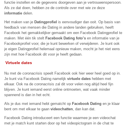
functie instellen en de gegevens doorgeven aan je vertrouwenspersoon.
Als ze dat doen, hebben ze de controle over met wie ze deze
informatie
delen.
Het maken van je
Datingprofiel
is eenvoudiger dan ooit. Op basis van
feedback van mensen die Dating in andere landen gebruiken, heeft
Facebook het gemakkelijker gemaakt om een ​​Facebook Datingprofiel te
maken. Met één tik stelt
Facebook Dating foto’s
en informatie van je
Facebookprofiel voor, die je kunt bewerken of verwijderen. Je kunt ook
je eigen Datingprofiel helemaal opnieuw maken, mocht je het niet eens
zijn met hoe Facebook dit voor je heeft gedaan.
Virtuele dates
Nu met de coronacrisis speelt Facebook ook hier weer heel goed op in.
Je kunt via Facebook Dating namelijk
virtuele dates
hebben met
elkaar. Ook na de coronacrisis zal dit voor velen nog altijd heel fijn
blijven. Je kunt iemand eerst online ontmoeten, wat vaak minder
spannend is dan in het echt.
Als je dus met iemand hebt gematcht op
Facebook Dating
en je klaar
bent om met elkaar te gaan
videochatten
, dan kan dat.
Facebook Dating introduceert een functie waarmee je een videochat
met je match kunt starten door op het videopictogram in de chat te