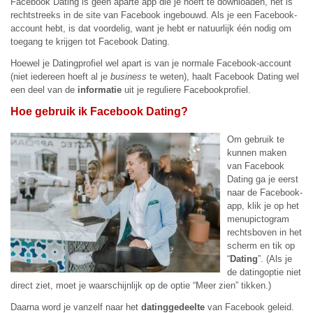
Facebook Dating is geen aparte app die je hoeft te downloaden, het is
rechtstreeks in de site van Facebook ingebouwd. Als je een Facebook-
account hebt, is dat voordelig, want je hebt er natuurlijk één nodig om
toegang te krijgen tot Facebook Dating.
Hoewel je Datingprofiel wel apart is van je normale Facebook-account
(niet iedereen hoeft al je
business
te weten), haalt Facebook Dating wel
een deel van de
informatie
uit je reguliere Facebookprofiel.
Hoe gebruik ik Facebook Dating?
Om gebruik te
kunnen maken
van Facebook
Dating ga je eerst
naar de Facebook-
app, klik je op het
menupictogram
rechtsboven in het
scherm en tik op
“
Dating
”. (Als je
de datingoptie niet
direct ziet, moet je waarschijnlijk op de optie “Meer zien” tikken.)
Daarna word je vanzelf naar het
datinggedeelte
van Facebook geleid.