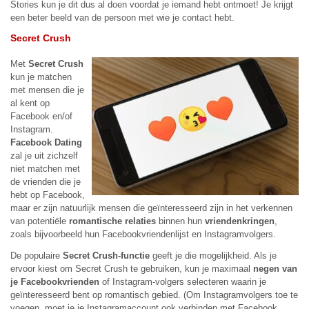
Stories kun je dit dus al doen voordat je iemand hebt ontmoet! Je krijgt
een beter beeld van de persoon met wie je contact hebt.
Secret Crush
Met
Secret Crush
kun je matchen
met mensen die je
al kent op
Facebook en/of
Instagram.
Facebook Dating
zal je uit zichzelf
niet matchen met
de vrienden die je
hebt op Facebook,
maar er zijn natuurlijk mensen die geïnteresseerd zijn in het verkennen
van potentiële
romantische relaties
binnen hun
vriendenkringen
,
zoals bijvoorbeeld hun Facebookvriendenlijst en Instagramvolgers.
De populaire
Secret Crush-functie
geeft je die mogelijkheid. Als je
ervoor kiest om Secret Crush te gebruiken, kun je maximaal
negen van
je Facebookvrienden
of Instagram-volgers selecteren waarin je
geïnteresseerd bent op romantisch gebied. (Om Instagramvolgers toe te
voegen, moet je je Instagramaccount ook verbinden met Facebook