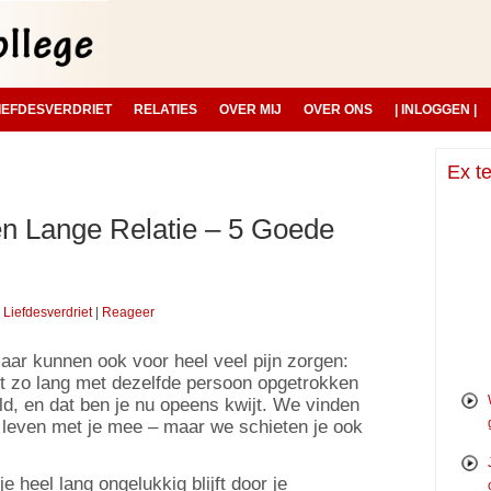
IEFDESVERDRIET
RELATIES
OVER MIJ
OVER ONS
| INLOGGEN |
Ex te
en Lange Relatie – 5 Goede
Liefdesverdriet
|
Reageer
maar kunnen ook voor heel veel pijn zorgen:
bt zo lang met dezelfde persoon opgetrokken
ld, en dat ben je nu opeens kwijt. We vinden
en leven met je mee – maar we schieten je ook
e heel lang ongelukkig blijft door je