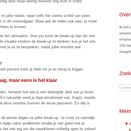
ordig door maar weinig mensen nog echt in stand
Over
n jullie relatie, waar zelfs het sterke schild van jaren
len is dit vreemdgaan. Maar wat de reden ook was; je moet
erheen te komen.
Ik heb
univers
die het uitmaakte. Voor jou komt de break-up dan als een
ervarin
de situatie rondom de break-up te denken, kun je het iets
100 me
met je ex te bespreken, nadat jullie emoties wat
vraags
t?
l procent kans jij hebt om je ex terug te krijgen.
Zoe
ag, maar eens is het klaar
 niks. Iemand met wie je een belangrijk deel van je leven
. En natuurlijk word je daar emotioneel van. Angst, woede,
 al deze emoties kunnen de revue passeren. En dat is
Mees
 de eerste dagen na jullie break-up. Je moet ze namelijk
n tijdje vaker problemen omdat je niet goed met je
J
et niet erg om die traanklieren volledig open te zetten!
M