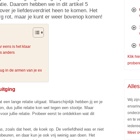
atie. Daarom hebben we in dit artikel 5
ver je liefdesverdriet heen te komen. Het
erg rot, maar je kunt er weer bovenop komen!
r eens is het klaar
ts anders
Klik hi
prober
erug in de armen van je ex
Alles
uitging
Wij zij
 een lange relatie uitgaat. Waarschijnlijk hebben jij en je
ervarin
dus jullie relatie kon wel tegen een stootje. Maar
onderz
oor jullie relatie. Probeer eerst te ontdekken wat dit
en te v
iederee
s, zoals dat heet, de koek op. De verliefdheid was er niet
Meer o
ebeuren, en daar kun je ook vrij weinig aan doen. Het