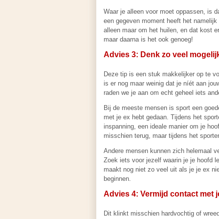
Waar je alleen voor moet oppassen, is dat
een gegeven moment heeft het namelijk ge
alleen maar om het huilen, en dat kost e
maar daarna is het ook genoeg!
Advies 3: Denk zo veel mogelij
Deze tip is een stuk makkelijker op te vo
is er nog maar weinig dat je níét aan jo
raden we je aan om echt geheel iets and
Bij de meeste mensen is sport een goede u
met je ex hebt gedaan. Tijdens het spor
inspanning, een ideale manier om je ho
misschien terug, maar tijdens het sporten
Andere mensen kunnen zich helemaal verd
Zoek iets voor jezelf waarin je je hoofd
maakt nog niet zo veel uit als je je ex ni
beginnen.
Advies 4: Vermijd contact met j
Dit klinkt misschien hardvochtig of wreed