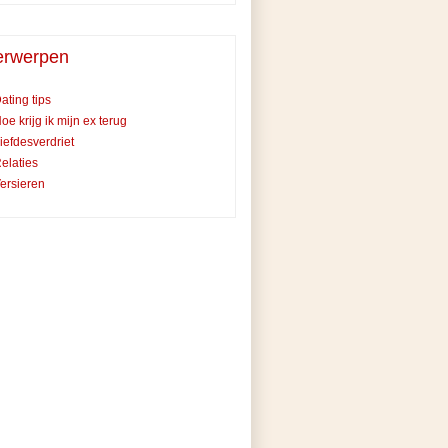
rwerpen
ating tips
oe krijg ik mijn ex terug
iefdesverdriet
elaties
ersieren