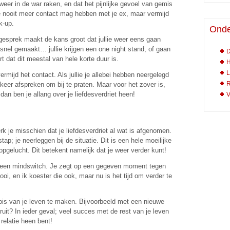
weer in de war raken, en dat het pijnlijke gevoel van gemis
e nooit meer contact mag hebben met je ex, maar vermijd
k-up.
Onde
gesprek maakt de kans groot dat jullie weer eens gaan
snel gemaakt… jullie krijgen een one night stand, of gaan
D
ert dat dit meestal van hele korte duur is.
H
L
ermijd het contact. Als jullie je allebei hebben neergelegd
R
n keer afspreken om bij te praten. Maar voor het zover is,
an ben je allang over je liefdesverdriet heen!
V
rk je misschien dat je liefdesverdriet al wat is afgenomen.
tap; je neerleggen bij de situatie. Dit is een hele moeilijke
 opgelucht. Dit betekent namelijk dat je weer verder kunt!
n een mindswitch. Je zegt op een gegeven moment tegen
ooi, en ik koester die ook, maar nu is het tijd om verder te
is van je leven te maken. Bijvoorbeeld met een nieuwe
uit? In ieder geval; veel succes met de rest van je leven
 relatie heen bent!