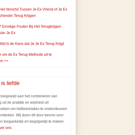
Het Verschil Tussen Je Ex Vriend of Je Ex
Vriendin Terug Krijgen
7 Ernstige Fouten Bij Het Terugkrijgen
Van Je Ex
Wat Is de Kans dat Je Je Ex Terug Krijgt
er om de Ex Terug Methode uit te
en >>
 is liefde
n toegewijd aan het combineren van
g uit de praktijk en wijsheid uit
oeken om liefdesrelaties te ondersteunen
ersterken. Wij doen dit door kennis voor
n toegankelijk en begrijpelijk te maken.
ver ons
.