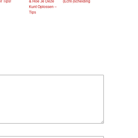
r Tips!
& Hoe Je Deze
(Echt-)scheiding
Kunt Oplossen –
Tips