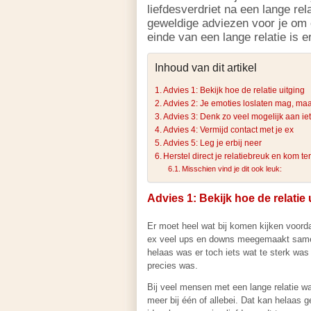
liefdesverdriet na een lange rel
geweldige adviezen voor je om o
einde van een lange relatie is 
Inhoud van dit artikel
Advies 1: Bekijk hoe de relatie uitging
Advies 2: Je emoties loslaten mag, maa
Advies 3: Denk zo veel mogelijk aan ie
Advies 4: Vermijd contact met je ex
Advies 5: Leg je erbij neer
Herstel direct je relatiebreuk en kom t
Misschien vind je dit ook leuk:
Advies 1: Bekijk hoe de relatie 
Er moet heel wat bij komen kijken voordat
ex veel ups en downs meegemaakt samen, 
helaas was er toch iets wat te sterk was v
precies was.
Bij veel mensen met een lange relatie wa
meer bij één of allebei. Dat kan helaas g