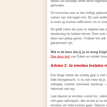
ideaal van eeuwige liefde wordt tegenwo
gehouden .
Of misschien was er iets heftigs gebeurd i
samen zijn niet tegen kon. Bij veel stel
er even op kunnen reflecteren om er ov
Dit geldt zeker als jouw ex degene was 
donderslag bij heldere hemel. Door over 
beter een plekje geven. Probeer het ook 
gekalmeerd zijn.
Wat is de kans dat jij je ex terug krijg
Doe deze test
van Edwin en ontdek hoevee
Advies 2: Je emoties loslaten m
Een lange relatie die voorbij gaat is niet
hebt doorgebracht, is nu niet meer bij je
onbegrip, verdriet, boosheid, wanhoop –
helemaal niet erg.
Laat daarom je emoties vooral los, zeker
niet gaan opkroppen; dan ervaar je na ee
emoties om hebt kunnen gaan. Daarom is h