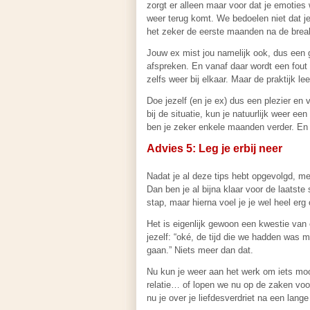
zorgt er alleen maar voor dat je emoties 
weer terug komt. We bedoelen niet dat j
het zeker de eerste maanden na de brea
Jouw ex mist jou namelijk ook, dus een 
afspreken. En vanaf daar wordt een fout 
zelfs weer bij elkaar. Maar de praktijk le
Doe jezelf (en je ex) dus een plezier en v
bij de situatie, kun je natuurlijk weer ee
ben je zeker enkele maanden verder. En d
Advies 5: Leg je erbij neer
Nadat je al deze tips hebt opgevolgd, me
Dan ben je al bijna klaar voor de laatste s
stap, maar hierna voel je je wel heel erg
Het is eigenlijk gewoon een kwestie va
jezelf: “oké, de tijd die we hadden was m
gaan.” Niets meer dan dat.
Nu kun je weer aan het werk om iets moo
relatie… of lopen we nu op de zaken voor
nu je over je liefdesverdriet na een lange