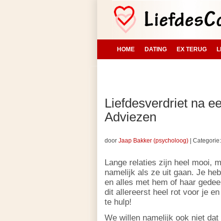
HOME
DATING
EX TERUG
L
Liefdesverdriet na e
Adviezen
door
Jaap Bakker (psycholoog)
|
Categorie:
Lange relaties zijn heel mooi, 
namelijk als ze uit gaan. Je he
en alles met hem of haar gedee
dit allereerst heel rot voor je 
te hulp!
We willen namelijk ook niet dat j