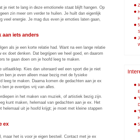
Z
 je niet te lang in deze emotionele staat blijft hangen. Op
H
en zin meer om verder te huilen. Je huilt dan eigenlijk
rg veel energie. Je mag dus even je emoties laten gaan,
5
S
k aan iets anders
J
W
lgen als je een korte relatie had. Want na een lange relatie
uw ex doet denken. Dat begrijpen we heel goed, en daarom
ers te gaan doen om je hoofd leeg te maken.
itlaatklep. Kies dan uiteraard wel een sport die je niet
Inter
ten ben je even alleen maar bezig met de fysieke
ofd leeg te maken. Daarna komen de gedachten aan je ex
I
 ben je eventjes vrij van alles.
E
iepen in het maken van muziek, of artistiek bezig zijn.
“
 leeg kunt maken, helemaal van gedachten aan je ex. Het
et helemaal uit je hoofd krijgt; je moet met kleine stappen
“
H
e ex
5
R
, maar het is voor je eigen bestwil. Contact met je ex