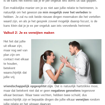
is de kans het kleinst dat je er per ongeluk iets doms uit laat glippen.
Een makkelijke manier om je ex niet aan jullie relatie te herinneren, is
natuurlijk om het gewoon
zo min mogelijk over het verleden
te
hebben. Je zal nu ook beide nieuwe dingen meemaken die het vertellen
waard zijn, en als je het gesprek zoveel mogelijk daarop focust, is de
kans klein dat je je ex per ongeluk aan iets vervelends herinnert.
Valkuil 2: Je ex verwijten maken
Het feit dat jullie
uit elkaar zijn,
maar nog wel van
plan zijn om
contact met elkaar
te houden,
betekent
waarschijnlijk dat
jullie vrij
vriendschappelijk opgesplitst zijn
. Dat is natuurlijk hartstikke mooi,
maar dat betekent niet dat er geen
negatieve gevoelens
tegenover
elkaar bestaan. Waar twee vechten, hebben twee schuld, dus
waarschijnlijk zijn er bepaalde dingen die jullie elkaar
verwijten
rondom
jullie relatie en het uitgaan daarvan.