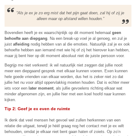
“Als je ex je zo erg mist dat het pijn gaat doen, zal hij of zij je
alleen maar op afstand willen houden.”
Bovendien heeft je ex waarschijnlijk op dit moment helemaal
geen
behoefte aan diepgang
. Na een break-up voel je al genoeg, en zul je
juist
afleiding
nodig hebben van al die emoties. Natuurlijk zal je ex ook
behoefte hebben aan iemand met wie hij of zij het hierover kan hebben,
maar jij bent hier op dit moment absoluut niet de juiste persoon voor.
Begrijp me niet verkeerd: ik wil natuurlijk niet zeggen dat jullie nooit
meer een diepgaand gesprek met elkaar kunnen voeren. Exen kunnen
hele goede vrienden van elkaar worden, dus het is zeker niet zo dat
jullie het nu voor altijd oppervlakkig moeten houden. Dat is echter meer
iets voor een
later moment
, als jullie gevoelens richting elkaar wat
minder afgenomen zijn, en jullie hier met een koel hoofd naar kunnen
kijken.
Tip 2: Geef je ex even de ruimte
Ik denk dat veel mensen het gevoel wel zullen herkennen van een
relatie die uitgaat, terwijl je héél graag nog het contact met je ex wilt
behouden, omdat je elkaar niet bent gaan haten of zoiets. Op zo’n