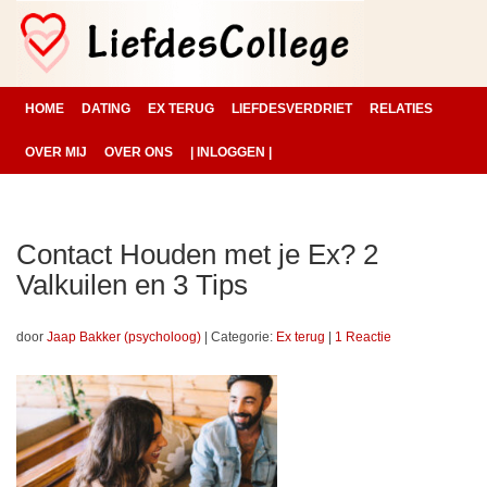
HOME
DATING
EX TERUG
LIEFDESVERDRIET
RELATIES
OVER MIJ
OVER ONS
| INLOGGEN |
Contact Houden met je Ex? 2
Valkuilen en 3 Tips
door
Jaap Bakker (psycholoog)
|
Categorie:
Ex terug
|
1 Reactie