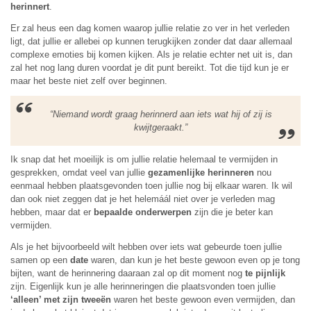
herinnert
.
Er zal heus een dag komen waarop jullie relatie zo ver in het verleden
ligt, dat jullie er allebei op kunnen terugkijken zonder dat daar allemaal
complexe emoties bij komen kijken. Als je relatie echter net uit is, dan
zal het nog lang duren voordat je dit punt bereikt. Tot die tijd kun je er
maar het beste niet zelf over beginnen.
“Niemand wordt graag herinnerd aan iets wat hij of zij is
kwijtgeraakt.”
Ik snap dat het moeilijk is om jullie relatie helemaal te vermijden in
gesprekken, omdat veel van jullie
gezamenlijke herinneren
nou
eenmaal hebben plaatsgevonden toen jullie nog bij elkaar waren. Ik wil
dan ook niet zeggen dat je het helemáál niet over je verleden mag
hebben, maar dat er
bepaalde onderwerpen
zijn die je beter kan
vermijden.
Als je het bijvoorbeeld wilt hebben over iets wat gebeurde toen jullie
samen op een
date
waren, dan kun je het beste gewoon even op je tong
bijten, want de herinnering daaraan zal op dit moment nog
te pijnlijk
zijn. Eigenlijk kun je alle herinneringen die plaatsvonden toen jullie
‘alleen’ met zijn tweeën
waren het beste gewoon even vermijden, dan