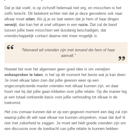
Dat je dat voelt, is op zichzelf helemaal niet erg, en misschien is het
zelfs terecht. Dit betekent echter niet dat je deze gevoelens ook naar
elkaar moet
uiten
. Als jij je ex laat weten dat je hem of haar dingen
verwijt
, dan kan het al snel uitlopen in een
ruzie.
Dat zal de band
tussen jullie twee misschien wel dusdanig beschadigen, dat
vriendschappelijk contact daarna niet meer mogelijk is.
“Niemand wil vrienden zijn met iemand die hem of haar
aanvalt.”
Hoewel het over het algemeen geen goed idee is om verwijten
onbesproken te laten
, is het op dit moment het beste wat je kan doen.
Je moet elkaar laten zien dat jullie gewoon weer op een
ongecompliceerde manier vrienden met elkaar kunnen zijn, en daar
hoort niet bij dat jullie gaan kibbelen over jullie relatie. Op die manier leg
je een totaal verkeerde basis voor jullie verhouding tot elkaar in de
toekomst.
Het zou zomaar kunnen dat er op een gegeven moment een dag zal zijn
waarop jullie dit wél naar elkaar toe kunnen uitspreken, maar dat durf ik
niet met zekerheid te zeggen. Je moet wel héél goede vrienden zijn om
een discussie over de toedracht van jullie relatie te kunnen hebben