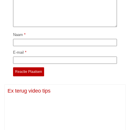
Naam
*
E-mail
*
Ex terug video tips