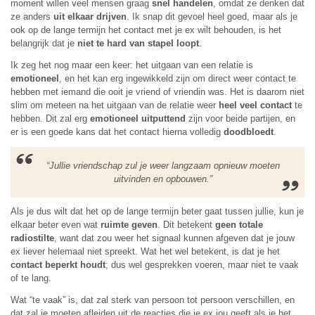
moment willen veel mensen graag
snel handelen
, omdat ze denken dat
ze anders
uit elkaar drijven
. Ik snap dit gevoel heel goed, maar als je
ook op de lange termijn het contact met je ex wilt behouden, is het
belangrijk dat je
niet te hard van stapel loopt
.
Ik zeg het nog maar een keer: het uitgaan van een relatie is
emotioneel
, en het kan erg ingewikkeld zijn om direct weer contact te
hebben met iemand die ooit je vriend of vriendin was. Het is daarom niet
slim om meteen na het uitgaan van de relatie weer
heel veel contact
te
hebben. Dit zal erg
emotioneel uitputtend
zijn voor beide partijen, en
er is een goede kans dat het contact hierna volledig
doodbloedt
.
“Jullie vriendschap zul je weer langzaam opnieuw moeten
uitvinden en opbouwen.”
Als je dus wilt dat het op de lange termijn beter gaat tussen jullie, kun je
elkaar beter even wat
ruimte geven
. Dit betekent
geen totale
radiostilte
, want dat zou weer het signaal kunnen afgeven dat je jouw
ex liever helemaal niet spreekt. Wat het wel betekent, is dat je het
contact beperkt houdt
; dus wel gesprekken voeren, maar niet te vaak
of te lang.
Wat “te vaak” is, dat zal sterk van persoon tot persoon verschillen, en
dat zal je moeten afleiden uit de reacties die je ex jou geeft als je het