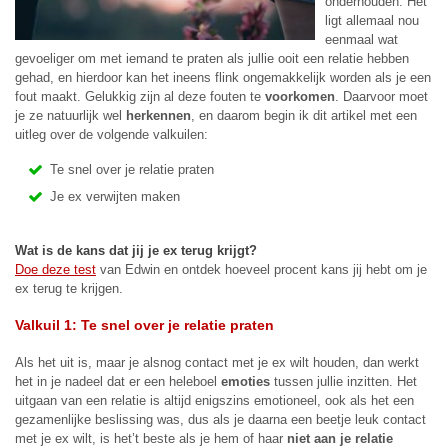
onderhouden. Het
ligt allemaal nou
eenmaal wat
gevoeliger om met iemand te praten als jullie ooit een relatie hebben
gehad, en hierdoor kan het ineens flink ongemakkelijk worden als je een
fout maakt. Gelukkig zijn al deze fouten te
voorkomen
. Daarvoor moet
je ze natuurlijk wel
herkennen
, en daarom begin ik dit artikel met een
uitleg over de volgende valkuilen:
Te snel over je relatie praten
Je ex verwijten maken
Wat is de kans dat jij je ex terug krijgt?
Doe deze test
van Edwin en ontdek hoeveel procent kans jij hebt om je
ex terug te krijgen.
Valkuil 1: Te snel over je relatie praten
Als het uit is, maar je alsnog contact met je ex wilt houden, dan werkt
het in je nadeel dat er een heleboel
emoties
tussen jullie inzitten. Het
uitgaan van een relatie is altijd enigszins emotioneel, ook als het een
gezamenlijke beslissing was, dus als je daarna een beetje leuk contact
met je ex wilt, is het’t beste als je hem of haar
niet aan je relatie