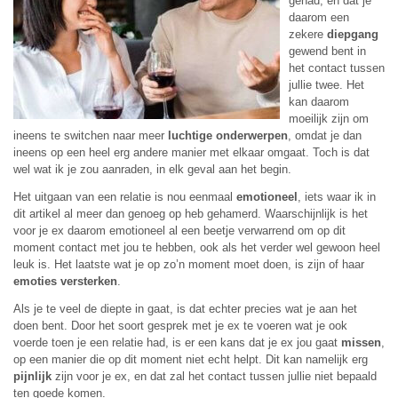
gehad, en dat je
daarom een
zekere
diepgang
gewend bent in
het contact tussen
jullie twee. Het
kan daarom
moeilijk zijn om
ineens te switchen naar meer
luchtige onderwerpen
, omdat je dan
ineens op een heel erg andere manier met elkaar omgaat. Toch is dat
wel wat ik je zou aanraden, in elk geval aan het begin.
Het uitgaan van een relatie is nou eenmaal
emotioneel
, iets waar ik in
dit artikel al meer dan genoeg op heb gehamerd. Waarschijnlijk is het
voor je ex daarom emotioneel al een beetje verwarrend om op dit
moment contact met jou te hebben, ook als het verder wel gewoon heel
leuk is. Het laatste wat je op zo’n moment moet doen, is zijn of haar
emoties versterken
.
Als je te veel de diepte in gaat, is dat echter precies wat je aan het
doen bent. Door het soort gesprek met je ex te voeren wat je ook
voerde toen je een relatie had, is er een kans dat je ex jou gaat
missen
,
op een manier die op dit moment niet echt helpt. Dit kan namelijk erg
pijnlijk
zijn voor je ex, en dat zal het contact tussen jullie niet bepaald
ten goede komen.