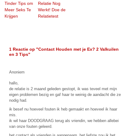
Tinder Tips om
Relatie Nog
Meer Seks Te
Werkt! Doe de
Krijgen
Relatietest
1 Reactie op
"Contact Houden met je Ex? 2 Valkuilen
en 3 Tips"
Anoniem
hallo,
de relatie is 2 maand geleden gestopt, ik was teveel met mijn
eigen problemen bezig en gaf haar te weinig de aandacht die ze
nodig had.
ik besef nu hoeveel fouten ik heb gemaakt en hoeveel ik haar
mis.
ik wil haar DOODGRAAG terug als vriendin, we hebben allebei
van onze fouten geleerd.
het contact als vrienden is aangenaam, het liefste zou ik het