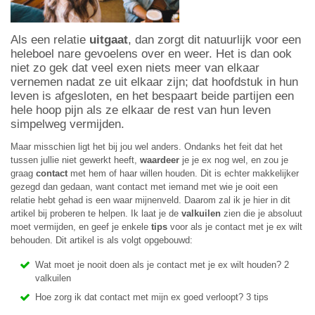
Als een relatie
uitgaat
, dan zorgt dit natuurlijk voor een
heleboel nare gevoelens over en weer. Het is dan ook
niet zo gek dat veel exen niets meer van elkaar
vernemen nadat ze uit elkaar zijn; dat hoofdstuk in hun
leven is afgesloten, en het bespaart beide partijen een
hele hoop pijn als ze elkaar de rest van hun leven
simpelweg vermijden.
Maar misschien ligt het bij jou wel anders. Ondanks het feit dat het
tussen jullie niet gewerkt heeft,
waardeer
je je ex nog wel, en zou je
graag
contact
met hem of haar willen houden. Dit is echter makkelijker
gezegd dan gedaan, want contact met iemand met wie je ooit een
relatie hebt gehad is een waar mijnenveld. Daarom zal ik je hier in dit
artikel bij proberen te helpen. Ik laat je de
valkuilen
zien die je absoluut
moet vermijden, en geef je enkele
tips
voor als je contact met je ex wilt
behouden. Dit artikel is als volgt opgebouwd:
Wat moet je nooit doen als je contact met je ex wilt houden? 2
valkuilen
Hoe zorg ik dat contact met mijn ex goed verloopt? 3 tips