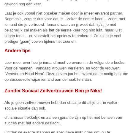
gewoon nog een keer.
Laat je ook vooral niet onzeker maken door je (meer ervaren) partner.
Nogmaals, zorg er dus voor dat je – zeker de eerste keer! – zoent met
iemand die je vertrouwt. Iemand waarvan jij weet dat hij/zij je niet
belachelijk zal maken als het de eerste keer nog niet lukt, maar juist
begrip toont – en voorstelt het opnieuw te proberen. Zo zal je je veel
prettiger (gaan) voelen tijdens het zoenen.
Andere tips
Leer meer over hoe je iemand moet veroveren in de volgende e-books.
Voor de mannen: ‘Vandaag Vrouwen Versieren’ en voor de vrouwen:
‘Verover en Houd Hem’. Deze geven jou het inzicht dat je nodig hebt om
op succesvolle wijze iemand aan de haak te slaan.
Zonder Sociaal Zelfvertrouwen Ben je Niks!
Als je geen zelfvertrouwen hebt dan straal je dit altijd uit, in welke
sociale situatie dan ook.
dit is onaantrekkelijk en zal een garantie zijn op het niet behalen van
succes met het andere geslacht.
Ontdek de exacte stappen en specifieke instructies om jou te