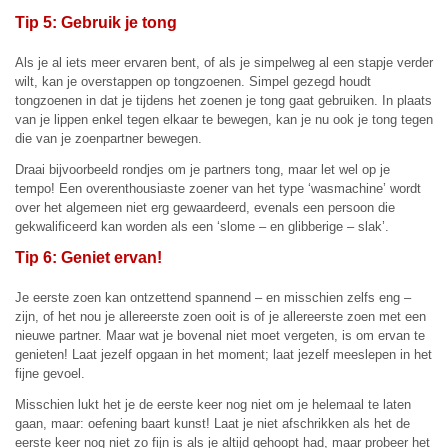
Tip 5: Gebruik je tong
Als je al iets meer ervaren bent, of als je simpelweg al een stapje verder
wilt, kan je overstappen op tongzoenen. Simpel gezegd houdt
tongzoenen in dat je tijdens het zoenen je tong gaat gebruiken. In plaats
van je lippen enkel tegen elkaar te bewegen, kan je nu ook je tong tegen
die van je zoenpartner bewegen.
Draai bijvoorbeeld rondjes om je partners tong, maar let wel op je
tempo! Een overenthousiaste zoener van het type ‘wasmachine’ wordt
over het algemeen niet erg gewaardeerd, evenals een persoon die
gekwalificeerd kan worden als een ‘slome – en glibberige – slak’.
Tip 6: Geniet ervan!
Je eerste zoen kan ontzettend spannend – en misschien zelfs eng –
zijn, of het nou je allereerste zoen ooit is of je allereerste zoen met een
nieuwe partner. Maar wat je bovenal niet moet vergeten, is om ervan te
genieten! Laat jezelf opgaan in het moment; laat jezelf meeslepen in het
fijne gevoel.
Misschien lukt het je de eerste keer nog niet om je helemaal te laten
gaan, maar: oefening baart kunst! Laat je niet afschrikken als het de
eerste keer nog niet zo fijn is als je altijd gehoopt had, maar probeer het