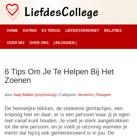
HOME
DATING
EX TERUG
LIEFDESVERDRIET
RELATIES
OVER MIJ
OVER ONS
| INLOGGEN |
6 Tips Om Je Te Helpen Bij Het
Zoenen
door
Jaap Bakker (psycholoog)
|
Categorie:
Versieren
|
Reageer
De heimelijke blikken, de stiekeme glimlachjes, een
knipoog hier en daar; er is een persoon waar jij je ogen
niet vanaf kunt houden. Je voelt je sterk aangetrokken
tot die ene persoon, en je voelt je uitzinnig wanneer je
merkt dat hij/zij ook geïnteresseerd is in jou. De