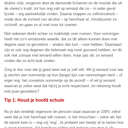
drukke club, omgeven door de dansende lichamen en de muziek die uit
de stereo’s knalt, tot hun oog valt op iemand die ze – in ieder geval
fysiek – erg aantrekkelijk vinden. Daarna stappen ze zelfverzekerd –
mede door de invloed van alcohol – op hem/haar af, introduceren ze
zichzelf, en gaan ze al snel over tot zoenen.
Niet iedereen denkt echter zo makkelijk over zoenen. Voor sommigen
heeft het zo’n emotionele waarde, dat ze dit alleen kunnen doen met
degene waar ze gevoelens – anders dan lust – voor hebben. Daarnaast
zijn er ook nog degenen die helemaal nog nooit gezoend hebben, en dit
ook niet zomaar met iemand willen doen, maar pas als ze iemand
vinden die ze écht leuk vinden.
Zorg er dus voor dat jij goed weet wat je zelf wilt. Wil jij iemand voor wie
jij slechts een nummertje op hun (lange) lijst van veroveringen bent – of
erger nog: het zoveelste nummertje op de avond! – of wil jij iemand
waarvan je zeker weet dat hij/zij je echt respecteert, en rekening houdt
met jouw gevoelens?
Tip 1: Houd je hoofd schuin
Nu je dan eindelijk tegenover de persoon staat waarvan je 100% zeker
weet dat je met hem/haar wilt zoenen, is het misschien – zeker als het
de eerste keer is – nog vrij ‘eng’. Je probeert een beetje af te tasten hoe
je moet beginnen. Val hem/haar echter niet meteen aan door je als