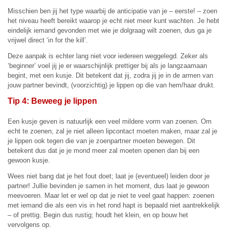
Misschien ben jij het type waarbij de anticipatie van je – eerste! – zoen
het niveau heeft bereikt waarop je echt niet meer kunt wachten. Je hebt
eindelijk iemand gevonden met wie je dolgraag wilt zoenen, dus ga je
vrijwel direct ‘in for the kill’.
Deze aanpak is echter lang niet voor iedereen weggelegd. Zeker als
‘beginner’ voel jij je er waarschijnlijk prettiger bij als je langzaamaan
begint, met een kusje. Dit betekent dat jij, zodra jij je in de armen van
jouw partner bevindt, (voorzichtig) je lippen op die van hem/haar drukt.
Tip 4: Beweeg je lippen
Een kusje geven is natuurlijk een veel mildere vorm van zoenen. Om
echt te zoenen, zal je niet alleen lipcontact moeten maken, maar zal je
je lippen ook tegen die van je zoenpartner moeten bewegen. Dit
betekent dus dat je je mond meer zal moeten openen dan bij een
gewoon kusje.
Wees niet bang dat je het fout doet; laat je (eventueel) leiden door je
partner! Jullie bevinden je samen in het moment, dus laat je gewoon
meevoeren. Maar let er wel op dat je niet te veel gaat happen: zoenen
met iemand die als een vis in het rond hapt is bepaald niet aantrekkelijk
– of prettig. Begin dus rustig; houdt het klein, en op bouw het
vervolgens op.