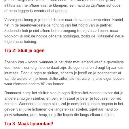
inktvis aan hem/haar vast te klampen, een hand op zijn/haar schouder
of heup leggen is eventueel al genoeg.
Vervolgens breng je je hoofd dichter naar die van je zoenpartner. Kantel
het in de tegenovergestelde richting van het hoofd van je partner.
Zodoende heb je niet alleen betere toegang tot zijn/haar lippen, maar
voorkom je ook de nodige gênante botsingen, zoals de ‘klassieke’ neus-
tegen-neus botsing.
Tip 2: Sluit je ogen
Zoenen kan – vooral wanneer je het doet met iemand waar je gevoelens
voor hebt – een erg intieme daad zijn. Je ogen sluiten draagt bij aan die
intimiteit. Door je ogen te sluiten, scherm je jezelf en je zoenpartner af
van de wereld om je heen. Jullie zitten als het ware in jullie eigen cocon,
waar niemand anders bij kan komen.
Daarnaast zorgt het sluiten van je ogen tijdens het zoenen ervoor dat je
andere zintuigen sterker, en ben je in staat je beter te focussen op het
zoenen. Wanneer je je ogen sluit, zal je compleet kunnen opgaan in het
gevoel van jullie lichamen die langs elkaar strelen, zijn/haar hand op
jouw schouder, arm, heup, en jullie lippen die langs elkaar strijken.
Tip 3: Maak lipcontact!