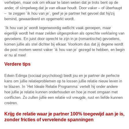
verhelpen, maar ook om elkaar te laten weten dat je trots bent op de
ander, of simpelweg dat je van elkaar houdt. Door vaker – of überhaupt
– te zeggen ´ik hou van je´, geef je je partner het gevoel dat hij/zij
bemind, gewaardeerd en opgemerkt wordt.
´Ik hou van je’ wordt tegenwoordig wellicht vaak geroepen, maar
eigenlijk wordt het maar zelden uitgesproken als oprechte verklaring van
gevoelens. En juist door oprecht te zijn in je (romantische) gevoelens,
komen jullie als stel dichter bij elkaar. Voorkom dus dat jij degene wordt
die post mortem wenst vaker ´ik hou van je´ gezegd te hebben, en begin
er nu al mee!
Verdere tips
Edwin Edinga (sociaal psycholoog) biedt jou en je partner de perfecte
kans om jullie relatieproblemen op te lossen jullie relatie nieuw leven in
te blazen. In ´Het Ideale Relatie Programma´ vertelt hij onder andere
hoe jullie je relatie kunnen onderhouden en hoe je moet omgaan met
conflicten. Zo zullen jullie een relatie vol vreugde, rust en liefde kunnen
creëren.
Krijg de relatie waar je partner 100% toegewijd aan je is,
zonder fricties of vervelende spanningen