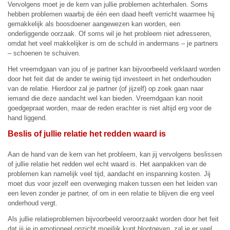
Vervolgens moet je de kern van jullie problemen achterhalen. Soms
hebben problemen waarbij de één een daad heeft verricht waarmee hij
gemakkelijk als boosdoener aangewezen kan worden, een
onderliggende oorzaak. Of soms wil je het probleem niet adresseren,
omdat het veel makkelijker is om de schuld in andermans – je partners
– schoenen te schuiven.
Het vreemdgaan van jou of je partner kan bijvoorbeeld verklaard worden
door het feit dat de ander te weinig tijd investeert in het onderhouden
van de relatie. Hierdoor zal je partner (of jijzelf) op zoek gaan naar
iemand die deze aandacht wel kan bieden. Vreemdgaan kan nooit
goedgepraat worden, maar de reden erachter is niet altijd erg voor de
hand liggend.
Beslis of jullie relatie het redden waard is
Aan de hand van de kern van het probleem, kan jij vervolgens beslissen
of jullie relatie het redden wel echt waard is. Het aanpakken van de
problemen kan namelijk veel tijd, aandacht en inspanning kosten. Jij
moet dus voor jezelf een overweging maken tussen een het leiden van
een leven zonder je partner, of om in een relatie te blijven die erg veel
onderhoud vergt.
Als jullie relatieproblemen bijvoorbeeld veroorzaakt worden door het feit
dat jij je in emotioneel opzicht moeilijk kunt blootgeven, zal je er veel