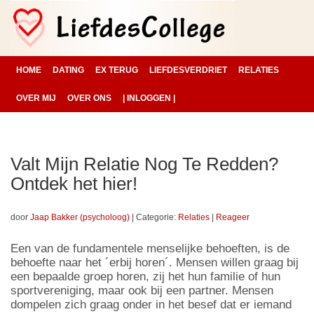
HOME
DATING
EX TERUG
LIEFDESVERDRIET
RELATIES
OVER MIJ
OVER ONS
| INLOGGEN |
Valt Mijn Relatie Nog Te Redden?
Ontdek het hier!
door
Jaap Bakker (psycholoog)
|
Categorie:
Relaties
|
Reageer
Een van de fundamentele menselijke behoeften, is de
behoefte naar het ´erbij horen´. Mensen willen graag bij
een bepaalde groep horen, zij het hun familie of hun
sportvereniging, maar ook bij een partner. Mensen
dompelen zich graag onder in het besef dat er iemand