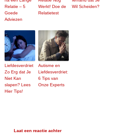
na een Lange
Relatie Nog
Iemand dat Je
Relatie – 5
Werkt! Doe de
Wil Scheiden?
Goede
Relatietest
Adviezen
Liefdesverdriet
Autisme en
Zo Erg dat Je
Liefdesverdriet:
Niet Kan
6 Tips van
slapen? Lees
Onze Experts
Hier Tips!
Laat een reactie achter