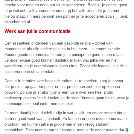
moeite voor moeten doen om dit te veranderen. Bedenk je daarbij goed
of je wel echt wilt veranderen omdat jíj het wilt, of omdat je partner
hierop staat. Immers behoort een partner je te accepteren zoals jij bent,
gebreken en al.
Werk aan jullie communicatie
Een essentieel onderdeel van een gezonde relatie – zowel van
romantische als alle andere relaties in het leven – is communicatie.
Zonder goede communicatie kom je in principe nergens in een relatie.
Je moet elkaar goed kunnen duidelijk maken wat jullie wel en niet
waarderen, en je ergernissen kunnen uiten. Zodoende leggen jullie de
basis voor een stevige relatie.
Door je frustraties over bepaalde zaken uit te spreken, zorg je ervoor
dat je niets op gaat kroppen, en dat problemen zich niet op kunnen
bouwen. Zo zou je straks tijdens een ruzie over een heel ander
onderwerp opeens ´oude koeien uit de sloot´ kunnen gaan halen, waar je
in principe helemaal niets mee opschiet.
Je moet daarbij heel duidelijk zijn in wat je wilt, en ervoor zorgen dat je
partner goed weet wat jij bedoelt. Zo kunnen er geen miscommunicaties
ontstaan, en kunnen jullie je problemen in een vroeg stadium
aanpakken. Door naar elkaar te luisteren, toon je de ander tevens dat jij